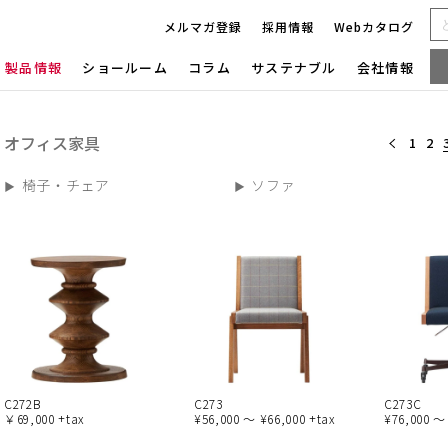
メルマガ登録
採用情報
Webカタログ
製品情報
ショールーム
コラム
サステナブル
会社情報
オフィス家具
1
2
椅子・チェア
ソファ
C272B
C273
C273C
￥69,000 +tax
¥56,000 ～ ¥66,000 +tax
¥76,000 ～