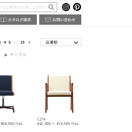
カタログ請求
お問い合わせ
3
4
5
…
15
品番順
テーブル
C274
 ¥86,000 +tax
¥62,000 ～ ¥74,500 +tax