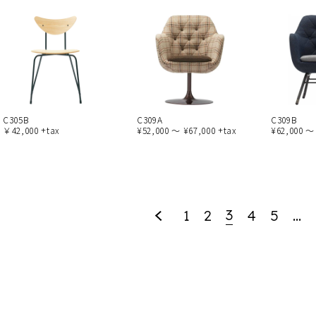
C305B
C309A
C309B
￥42,000 +tax
¥52,000 ～ ¥67,000 +tax
¥62,000 ～
3
1
2
4
5
…