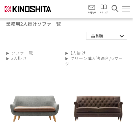
会社情報
お問合せ
カタログ
業務用2人掛けソファ一覧
品番順
ソファ一覧
1人掛け
3人掛け
グリーン購入法適合/Gマー
ク