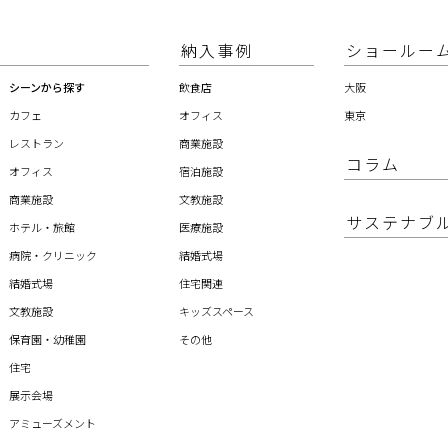
納入事例
ショールー
シーンから探す
飲食店
大阪
カフェ
オフィス
東京
レストラン
商業施設
コラム
オフィス
宿泊施設
商業施設
文教施設
サステナブ
ホテル・旅館
医療施設
病院・クリニック
結婚式場
結婚式場
住宅関連
文教施設
キッズスペース
保育園・幼稚園
その他
住宅
展示会場
アミューズメント