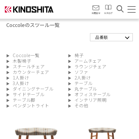
会社情報
お問合せ
カタログ
Coccoleのスツール一覧
品番順
Coccole一覧
椅子
木製椅子
アームチェア
スチールチェア
ラウンジチェア
カウンターチェア
ソファ
1人掛け
2人掛け
3人掛け
テーブル
ダイニングテーブル
丸テーブル
サイドテーブル
オフィステーブル
テーブル脚
インテリア照明
ペンダントライト
その他