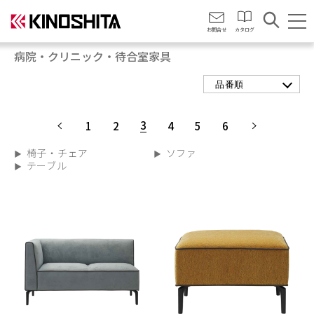
会社情報
お問合せ
カタログ
病院・クリニック・待合室家具
品番順
3
1
2
4
5
6
椅子・チェア
ソファ
テーブル