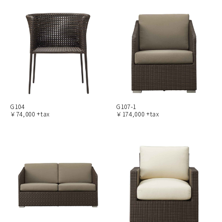
G104
G107-1
￥74,000 +tax
￥174,000 +tax