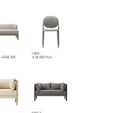
C600
～ ¥284,500
￥19,500 +tax
F002-2