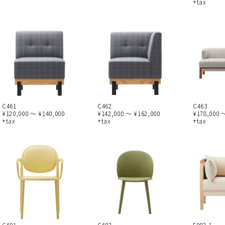
+tax
C461
C462
C463
¥120,000 ～ ¥140,000
¥142,000 ～ ¥162,000
¥178,000 
+tax
+tax
+tax
C601
C602
F002-1