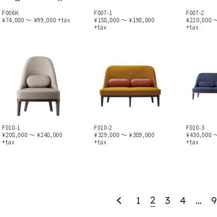
F006K
F007-1
F007-2
¥74,000 ～ ¥99,000 +tax
¥158,000 ～ ¥198,000
¥220,000 
+tax
+tax
F010-1
F010-2
F010-3
¥208,000 ～ ¥248,000
¥329,000 ～ ¥389,000
¥430,000 
+tax
+tax
+tax
2
1
3
4
…
9