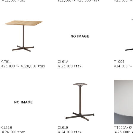
CT01
CL01A
TL004
¥23,000 ～ ¥120,000 +tax
￥23,000 +tax
¥24,000 ～
CL21B
CL01B
TT005A/B/
￥24,000 +tax
￥24,000 +tax
￥25,000~￥