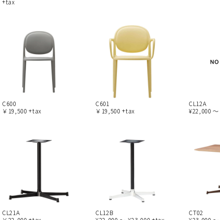
+tax
C600
C601
CL12A
￥19,500 +tax
￥19,500 +tax
¥22,000 ～
CL21A
CL12B
CT02
￥22,000 +tax
¥22,000 ～ ¥23,000 +tax
¥23,000 ～