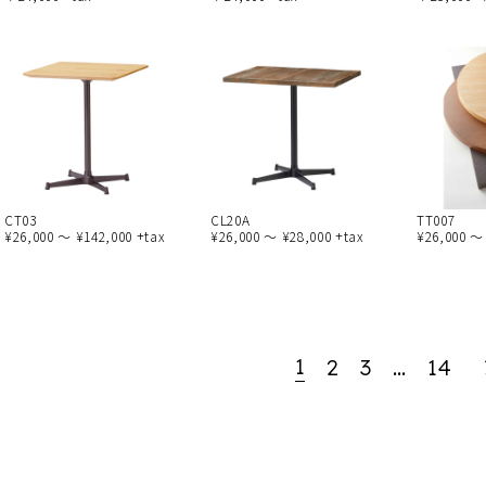
CT03
CL20A
TT007
¥26,000 ～ ¥142,000 +tax
¥26,000 ～ ¥28,000 +tax
¥26,000 ～
1
2
3
…
14