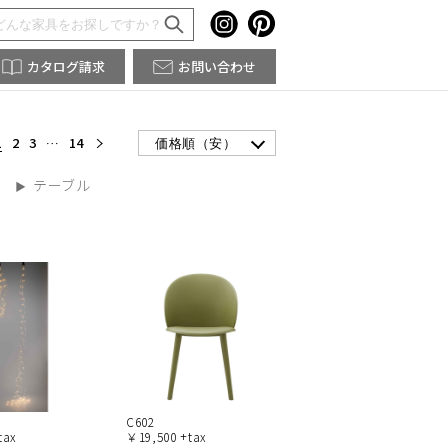
カタログ請求
お問い合わせ
1
2
3
…
14
価格順（安）
テーブル
C602
tax
￥19,500 +tax