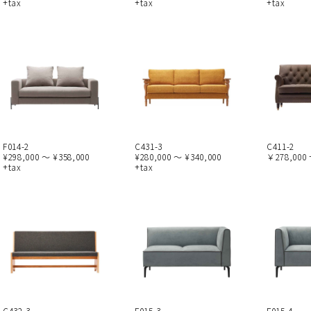
+tax
+tax
+tax
F014-2
C431-3
C411-2
¥298,000 ～ ¥358,000
¥280,000 ～ ¥340,000
￥278,000 
+tax
+tax
C432-3
F015-3
F015-4