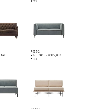
+tax
F015-2
+tax
¥275,000 ～ ¥315,000
+tax
C443-2