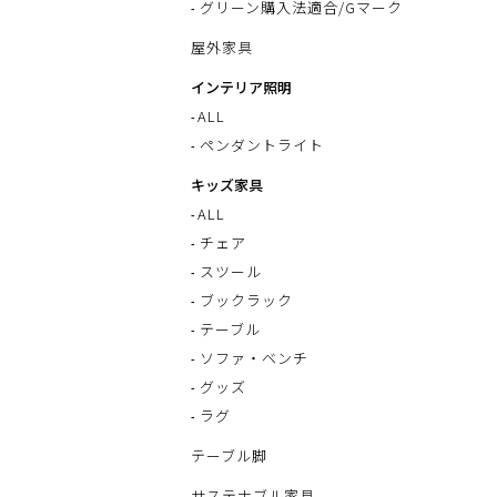
グリーン購入法適合/Gマーク
屋外家具
インテリア照明
ALL
ペンダントライト
キッズ家具
ALL
チェア
スツール
ブックラック
テーブル
ソファ・ベンチ
グッズ
ラグ
テーブル脚
サステナブル家具