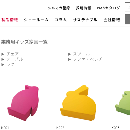
メルマガ登録
採用情報
Webカタログ
製品情報
ショールーム
コラム
サステナブル
会社情報
業務用キッズ家具一覧
チェア
スツール
テーブル
ソファ・ベンチ
ラグ
K001
K002
K003