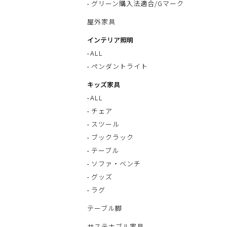
グリーン購入法適合/Gマーク
屋外家具
インテリア照明
ALL
ペンダントライト
キッズ家具
ALL
チェア
スツール
ブックラック
テーブル
ソファ・ベンチ
グッズ
ラグ
テーブル脚
サステナブル家具