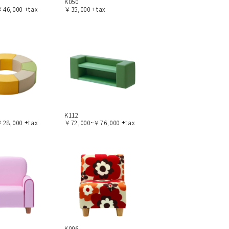
K050
46,000 +tax
￥35,000 +tax
K112
28,000 +tax
￥72,000~￥76,000 +tax
K006