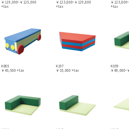
￥119,000~￥125,000
￥123,800~￥129,800
￥123,800
+tax
+tax
+tax
K085
K197
K039
￥45,500 +tax
￥33,000 +tax
￥69,000~￥