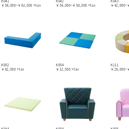
K041
K042
K043
￥56,000~￥62,000 +tax
￥54,000~￥58,000 +tax
￥42,000~￥
K052
K054
K111
￥62,000 +tax
￥12,500 +tax
￥26,000~￥
K044
K004
K005