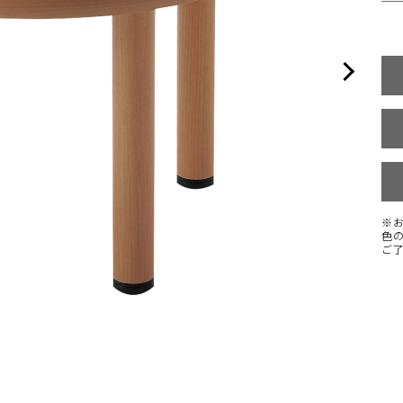
※
色
ご