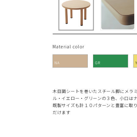
Material color
NA
GR
木目調シートを巻いたスチール脚にメラ
ル・イエロー・グリーンの３色、小口は
既製サイズも計１０パターンと豊富に取
だけます