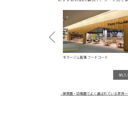
ュ菖蒲 フードコート
カグカス ホームステージング
納入
保育園・幼稚園でよく選ばれている家具一