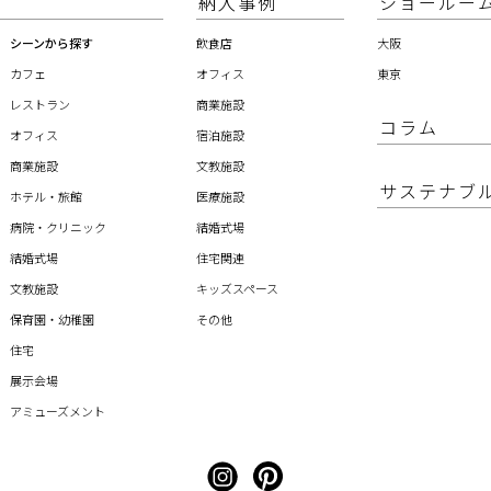
納入事例
ショールー
シーンから探す
飲食店
大阪
カフェ
オフィス
東京
レストラン
商業施設
コラム
オフィス
宿泊施設
商業施設
文教施設
サステナブ
ホテル・旅館
医療施設
病院・クリニック
結婚式場
結婚式場
住宅関連
文教施設
キッズスペース
保育園・幼稚園
その他
住宅
展示会場
アミューズメント