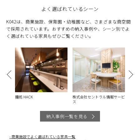
よく選ばれているシーン
K042は、商業施設、保育園・幼稚園など、さまざまな商空間
で採用されています。おすすめの納入事例や、シーン別でよ
く選ばれている家具もぜひご覧ください。
店
麺処 HACK
株式会社セントラル情報サービ
HOTE
ス
納入事例一覧を見る
商業施設でよく選ばれている家具一覧