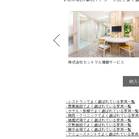
式会社セントラル情報サービス
GRILLMONSTER 野田阪神ウイ
納入
レストランでよく選ばれている家具一覧
商業施設でよく選ばれている家具一覧
ホテル・旅館でよく選ばれている家具一覧
病院・クリニックでよく選ばれている家具
結婚式場でよく選ばれている家具一覧
文教施設でよく選ばれている家具一覧
展示会場でよく選ばれている家具一覧
アミューズメントでよく選ばれている家具