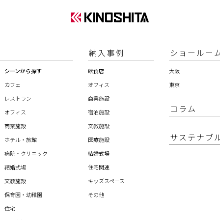
納入事例
ショールー
シーンから探す
飲食店
大阪
カフェ
オフィス
東京
レストラン
商業施設
コラム
オフィス
宿泊施設
商業施設
文教施設
サステナブ
ホテル・旅館
医療施設
病院・クリニック
結婚式場
結婚式場
住宅関連
文教施設
キッズスペース
保育園・幼稚園
その他
住宅