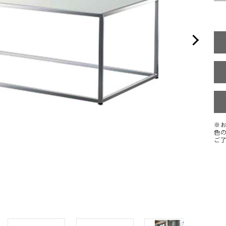
※
色
ご