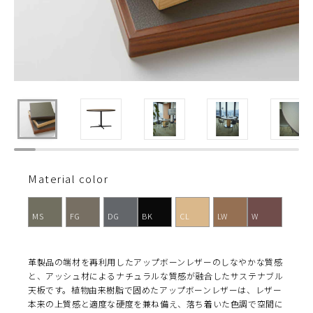
Material color
MS
FG
DG
BK
CL
LW
W
革製品の端材を再利用したアップボーンレザーのしなやかな質感
と、アッシュ材によるナチュラルな質感が融合したサステナブル
天板です。植物由来樹脂で固めたアップボーンレザーは、レザー
本来の上質感と適度な硬度を兼ね備え、落ち着いた色調で空間に