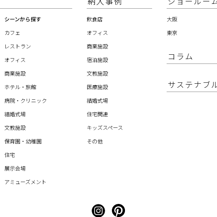
納入事例
ショールー
シーンから探す
飲食店
大阪
カフェ
オフィス
東京
レストラン
商業施設
コラム
オフィス
宿泊施設
商業施設
文教施設
サステナブ
ホテル・旅館
医療施設
病院・クリニック
結婚式場
結婚式場
住宅関連
文教施設
キッズスペース
保育園・幼稚園
その他
住宅
展示会場
アミューズメント