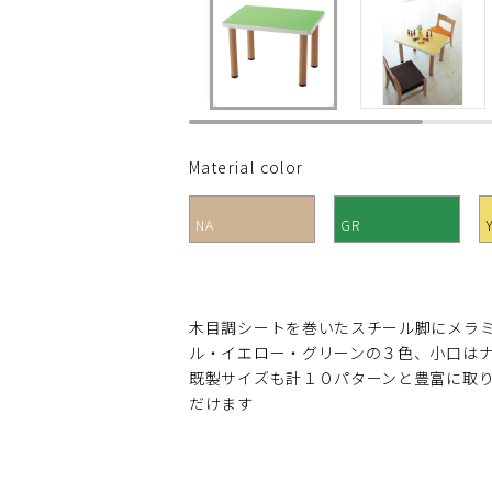
Material color
NA
GR
木目調シートを巻いたスチール脚にメラ
ル・イエロー・グリーンの３色、小口は
既製サイズも計１０パターンと豊富に取
だけます