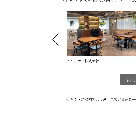
ティ株式会社
紅茶専門店 amsu tea house TOKYO
納入
保育園・幼稚園でよく選ばれている家具一