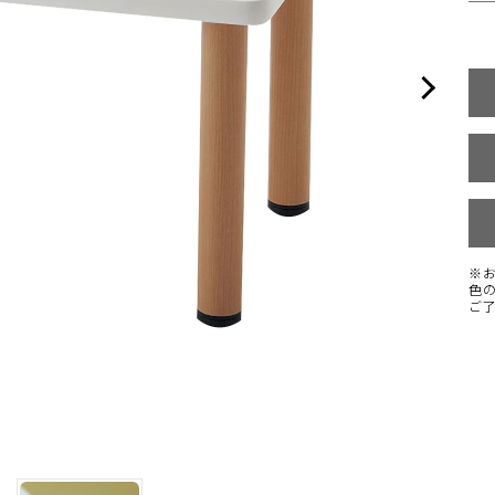
※
色
ご