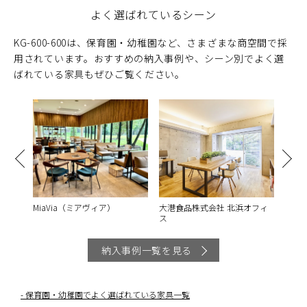
よく選ばれているシーン
KG-600-600は、保育園・幼稚園など、さまざまな商空間で採
用されています。おすすめの納入事例や、シーン別でよく選
ばれている家具もぜひご覧ください。
MiaVia（ミアヴィア）
大港食品株式会社 北浜オフィ
松島
ス
納入事例一覧を見る
保育園・幼稚園でよく選ばれている家具一覧