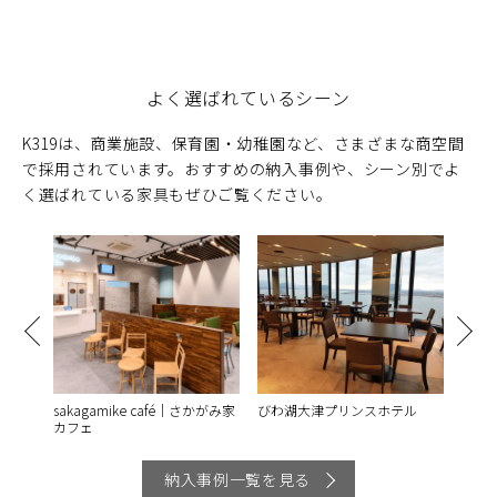
よく選ばれているシーン
K319は、商業施設、保育園・幼稚園など、さまざまな商空間
で採用されています。おすすめの納入事例や、シーン別でよ
く選ばれている家具もぜひご覧ください。
さつキ
sakagamike café｜さかがみ家
びわ湖大津プリンスホテル
某マ
カフェ
納入事例一覧を見る