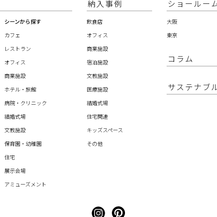
納入事例
ショールー
シーンから探す
飲食店
大阪
カフェ
オフィス
東京
レストラン
商業施設
コラム
オフィス
宿泊施設
商業施設
文教施設
サステナブ
ホテル・旅館
医療施設
病院・クリニック
結婚式場
結婚式場
住宅関連
文教施設
キッズスペース
保育園・幼稚園
その他
住宅
展示会場
アミューズメント