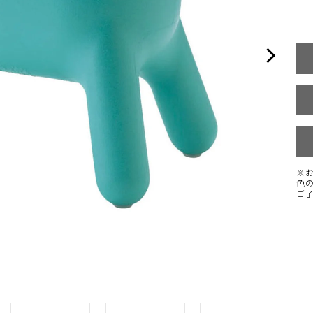
※
色
ご