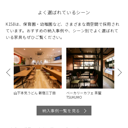
よく選ばれているシーン
K158は、保育園・幼稚園など、さまざまな商空間で採用され
ています。おすすめの納入事例や、シーン別でよく選ばれて
いる家具もぜひご覧ください。
ジング
山下本気うどん 新宿三丁目
ベーカリーカフェ 茶屋
つた
TSUKUMO
納入事例一覧を見る