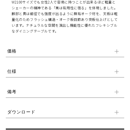
W2100サイズでも女性2人で容易に持つことが出来るほど軽量と
シェーカーの精神である「美は有用性に宿る」を体現しました。
脚部と貫は細径でも強度が出るように無垢オーク材を、天板は軽
量化のためフラッシュ構造・オーク板目節あり突板仕上げとして
います。ナチュラルな空間を演出し機能性に優れたフレキシブル
なダイニングテーブルです。
価格
仕様
備考
ダウンロード