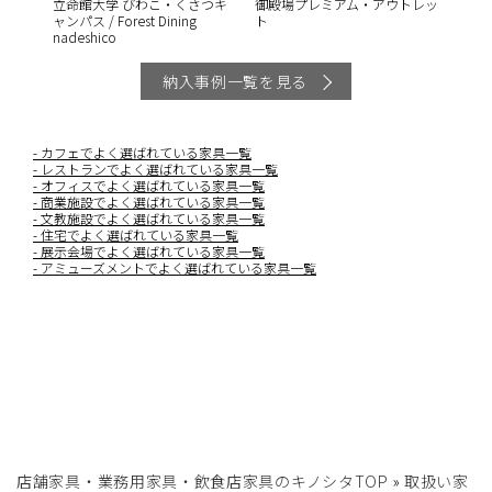
立命館大学 びわこ・くさつキ
御殿場プレミアム・アウトレッ
ャンパス / Forest Dining
ト
nadeshico
納入事例一覧を見る
カフェでよく選ばれている家具一覧
レストランでよく選ばれている家具一覧
オフィスでよく選ばれている家具一覧
商業施設でよく選ばれている家具一覧
文教施設でよく選ばれている家具一覧
住宅でよく選ばれている家具一覧
展示会場でよく選ばれている家具一覧
アミューズメントでよく選ばれている家具一覧
店舗家具・業務用家具・飲食店家具のキノシタTOP
»
取扱い家