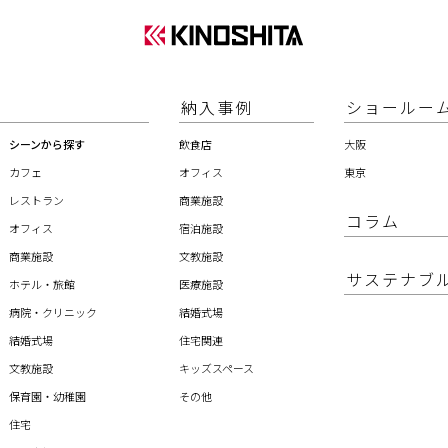
納入事例
ショールー
シーンから探す
飲食店
大阪
カフェ
オフィス
東京
レストラン
商業施設
コラム
オフィス
宿泊施設
商業施設
文教施設
サステナブ
ホテル・旅館
医療施設
病院・クリニック
結婚式場
結婚式場
住宅関連
文教施設
キッズスペース
保育園・幼稚園
その他
住宅