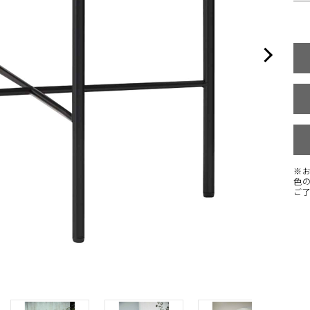
※
色
ご