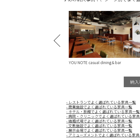
E casual dining＆bar
エイワハウジング モデルルーム
納入
レストランでよく選ばれている家具一覧
商業施設でよく選ばれている家具一覧
ホテル・旅館でよく選ばれている家具一覧
病院・クリニックでよく選ばれている家具
結婚式場でよく選ばれている家具一覧
文教施設でよく選ばれている家具一覧
展示会場でよく選ばれている家具一覧
アミューズメントでよく選ばれている家具